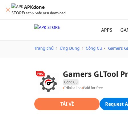
APKdone
Fast & Safe APK download
APPS
GA
Trang chủ
Ứng Dụng
Công Cụ
Gamers GL
Gamers GLTool Pr
Công Cụ
Trilokia Inc.
Paid for free
TẢI VỀ
Request A