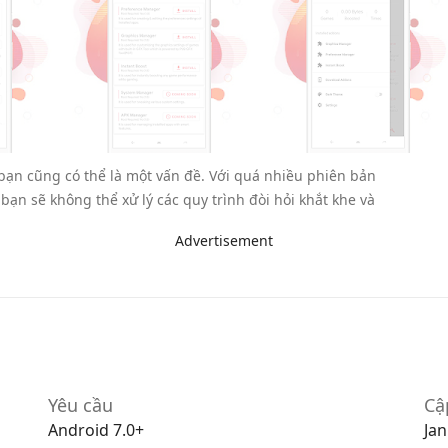
 bạn cũng có thể là một vấn đề. Với quá nhiều phiên bản
ạn sẽ không thể xử lý các quy trình đòi hỏi khắt khe và
Advertisement
 các trò chơi trực tuyến vì thiết bị của bạn yêu cầu nhiều
cầu kết nối Internet ổn định để bạn có thể tận hưởng trải
 cần phải loại bỏ quá trình không cần thiết và đảm bảo
ể tận hưởng trải nghiệm chơi game mượt mà. Do đó, các
hữu ích trong nhiều trường hợp.
Yêu cầu
Cậ
g của nó với các bài đánh giá chuyên sâu của chúng tôi
Android 7.0+
Jan