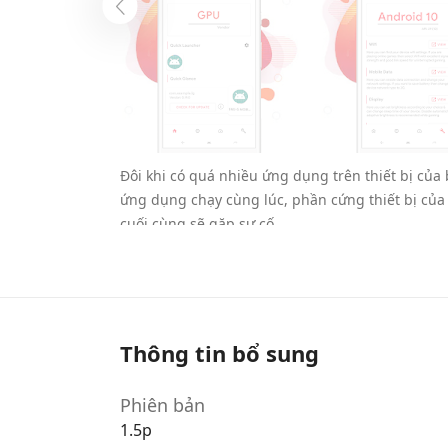
Đôi khi có quá nhiều ứng dụng trên thiết bị của
ứng dụng chạy cùng lúc, phần cứng thiết bị của b
cuối cùng sẽ gặp sự cố.
Điều này cũng áp dụng khi chơi game, đặc biệt là
tài nguyên phần cứng để chạy trò chơi và sẽ yêu 
nghiệm không bị lag.
Để cải thiện trải nghiệm trong ứng dụng, bạn sẽ
Thông tin bổ sung
rằng kết nối Internet của họ được tối ưu hóa đ
ứng dụng như
Gamers GLTool Pro
chắc chắn sẽ 
Phiên bản
Cùng tìm hiểu thêm về ứng dụng và các tính năn
1.5p
nhé.